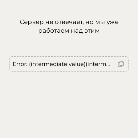
Сервер не отвечает, но мы уже
работаем над этим
Error: (intermediate value)(intermediate value)(intermediate value).replaceAll is not a function