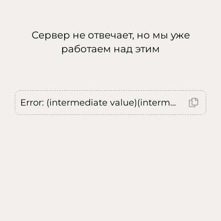
Сервер не отвечает, но мы уже
работаем над этим
Error: (intermediate value)(intermediate value)(intermediate value).replaceAll is not a function