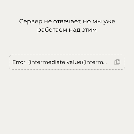
Сервер не отвечает, но мы уже
работаем над этим
Error: (intermediate value)(intermediate value)(intermediate value).replaceAll is not a function