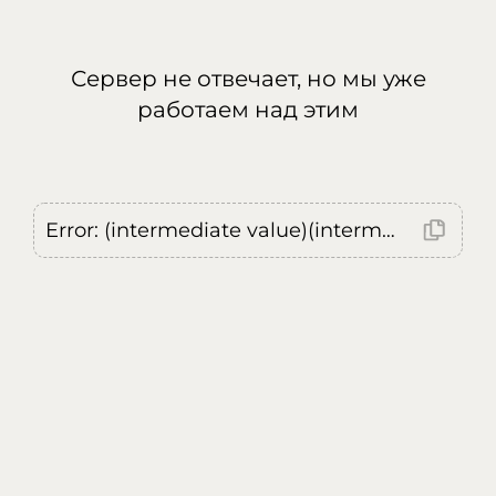
Сервер не отвечает, но мы уже
работаем над этим
Error: (intermediate value)(intermediate value)(intermediate value).replaceAll is not a function