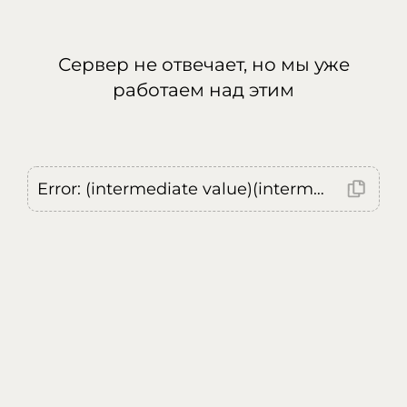
Сервер не отвечает, но мы уже
работаем над этим
Error: (intermediate value)(intermediate value)(intermediate value).replaceAll is not a function